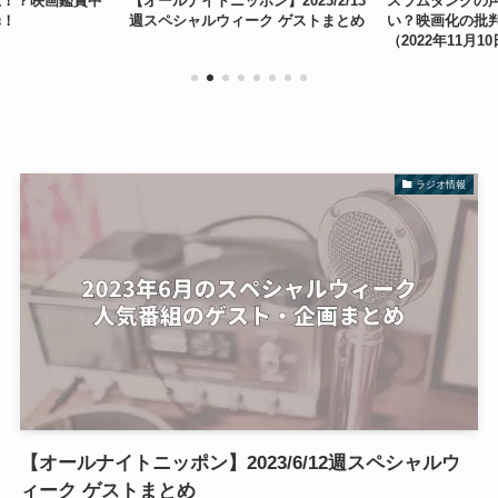
上！？映画鑑賞中
【オールナイトニッポン】2023/2/13
スラムダンクの
罪！
週スペシャルウィーク ゲストまとめ
い？映画化の批
（2022年11月1
ANN0)
ラジオ情報
【オールナイトニッポン】2023/6/12週スペシャルウ
ィーク ゲストまとめ